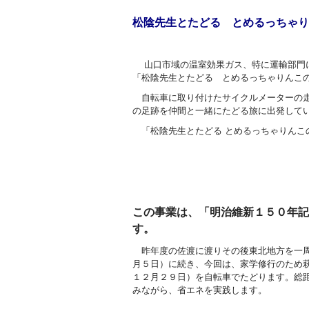
松陰先生とたどる とめるっちゃり
山口市域の温室効果ガス、特に運輸部門
「松陰先生とたどる とめるっちゃりんこ
自転車に取り付けたサイクルメーターの走
の足跡を仲間と一緒にたどる旅に出発して
「松陰先生とたどる とめるっちゃりんこ
この事業は、「明治維新１５０年記
す。
昨年度の佐渡に渡りその後東北地方を一
月５日）に続き、今回は、家学修行のため
１２月２９日）を自転車でたどります。総
みながら、省エネを実践します。