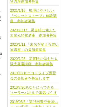
物講座参加者募集
」
2021/1/16 環境にやさしい
年
『ペレットストーブ』体験講
の
座 参加者募集
７
2020/10/17 災害時に備えた
太陽光発電講座 参加者募集
統
リ
2020/1/11 「未来を変える買い
物講座」の参加者募集
動
づ
2020/1/25 災害時に備えた太
て
陽光発電講座 参加者募集
2019/10/10エコドライブ講習
み
会の参加者を募集します
2019/7/20あなたにもできる
ソーラーパネルで電気づくり
2019/05/5「第46回青空天国い
こいの広場」に参加しました