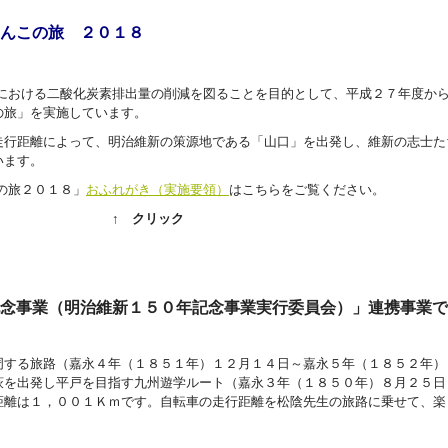
んこの旅 ２０１８
における二酸化炭素排出量の削減を図ることを目的として、平成２７年度か
の旅」を実施しています。
行距離によって、明治維新の策源地である「山口」を出発し、維新の志士た
います。
の旅２０１８」
おふれがき（実施要領）
はこちらをご覧ください。
↑ クリック
念事業（明治維新１５０年記念事業実行委員会）」連携事業で
周する旅路（嘉永４年（１８５１年）１２月１４日～嘉永５年（１８５２年）
萩を出発し平戸を目指す九州遊学ルート（嘉永３年（１８５０年）８月２５日
距離は１，００１Ｋｍです。自転車の走行距離を松陰先生の旅路に乗せて、楽