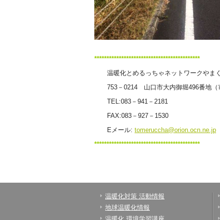
*******************************************
温暖化とめるっちゃネットワークやまぐ
753－0214 山口市大内御堀496番地
TEL:083－941－2181
FAX:083－927－1530
Eメール:
tomeruccha@orion.ocn.ne.jp
*******************************************
温暖化対策 活動情報
地球温暖化情報
温暖化 環境学習講座