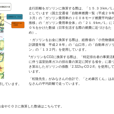
走行距離をガソリンに換算する際は、「１５.３３km／L
としています（国土交通省「自動車燃費一覧（平成２９
３月）の「ガソリン乗用車のＪＣ０８モード燃費平均値
推移」の「ガソリン乗用車全体」の「２１.９km／L」に
０％をかけた数値（日常生活する際の燃費に近づけるた
め）。
・ガソリンをお金に換算する際は、総務省の「小売物価
計調査年報 平成２８年」の「山口市」の「自動車ガソ
ン」の「１３２円」を使用しています。
*ガソリンをCO2に換算する際は、「特定排出者の事業活
に伴う温室効果ガスの排出量の算定に関する省令」に基
き算出したガソリンの係数「2.322㎏-CO２/ℓ」を使用し
います。
「松陰先生」がみなさんの合計で、「とめ麻呂くん」は
なさんの平均距離で走っています。
用しています。
お金やＣＯ２に換算した数値はこちらです。